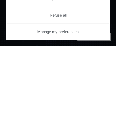
Refuse all
Manage my preferences
PRIVACY CENTER
Orchestrate and
automate your
entire user journey
with Piano.