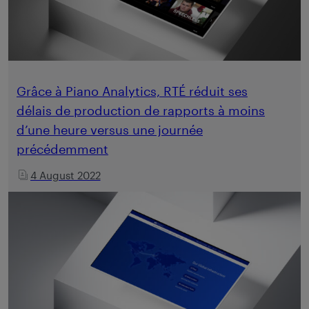
Grâce à Piano Analytics, RTÉ réduit ses
délais de production de rapports à moins
d’une heure versus une journée
précédemment
4 August 2022