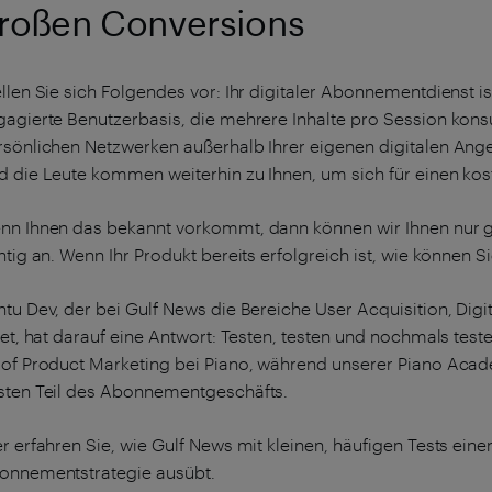
roßen Conversions
llen Sie sich Folgendes vor: Ihr digitaler Abonnementdienst ist
agierte Benutzerbasis, die mehrere Inhalte pro Session konsumi
rsönlichen Netzwerken außerhalb Ihrer eigenen digitalen Ange
d die Leute kommen weiterhin zu Ihnen, um sich für einen ko
n Ihnen das bekannt vorkommt, dann können wir Ihnen nur grat
htig an. Wenn Ihr Produkt bereits erfolgreich ist, wie können 
tu Dev, der bei Gulf News die Bereiche User Acquisition, Dig
tet, hat darauf eine Antwort: Testen, testen und nochmals tes
 of Product Marketing bei Piano, während unserer Piano Acad
sten Teil des Abonnementgeschäfts.
r erfahren Sie, wie Gulf News mit kleinen, häufigen Tests eine
onnementstrategie ausübt.