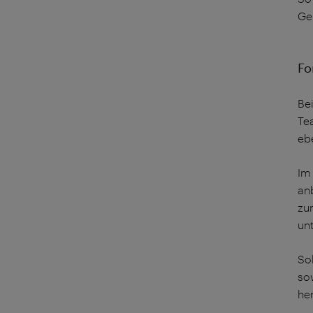
Ge
Fo
Bei
Te
eb
Im
an
zu
unt
So
so
he