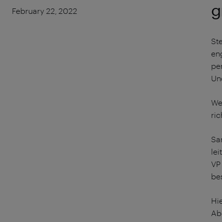
g
February 22, 2022
Ste
eng
pe
Un
Wen
ric
San
lei
VP
be
Hie
Ab