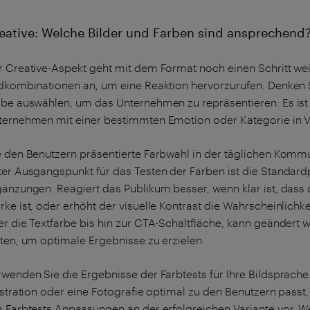
eative: Welche Bilder und Farben sind ansprechend
r Creative-Aspekt geht mit dem Format noch einen Schritt weit
ldkombinationen an, um eine Reaktion hervorzurufen. Denken S
rbe auswählen, um das Unternehmen zu repräsentieren: Es ist 
ternehmen mit einer bestimmten Emotion oder Kategorie in V
e den Benutzern präsentierte Farbwahl in der täglichen Kommun
ter Ausgangspunkt für das Testen der Farben ist die Standardp
gänzungen. Reagiert das Publikum besser, wenn klar ist, dass 
ke ist, oder erhöht der visuelle Kontrast die Wahrscheinlichk
r die Textfarbe bis hin zur CTA-Schaltfläche, kann geändert w
sten, um optimale Ergebnisse zu erzielen.
rwenden Sie die Ergebnisse der Farbtests für Ihre Bildsprach
lustration oder eine Fotografie optimal zu den Benutzern pas
s Farbtests Anpassungen an der erfolgreichen Variante vor. We