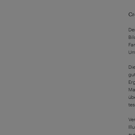
Cr
De
Bi
Fa
Un
Di
gu
Er
Mar
übe
te
Ve
Il
au