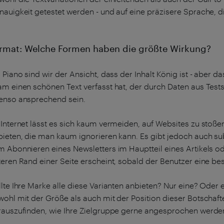
nauigkeit getestet werden - und auf eine präzisere Sprache, d
rmat: Welche Formen haben die größte Wirkung?
 Piano sind wir der Ansicht, dass der Inhalt König ist - aber d
am einen schönen Text verfasst hat, der durch Daten aus Test
enso ansprechend sein.
 Internet lässt es sich kaum vermeiden, auf Websites zu sto
bieten, die man kaum ignorieren kann. Es gibt jedoch auch su
m Abonnieren eines Newsletters im Hauptteil eines Artikels 
eren Rand einer Seite erscheint, sobald der Benutzer eine bes
llte Ihre Marke alle diese Varianten anbieten? Nur eine? Ode
wohl mit der Größe als auch mit der Position dieser Botschaft
rauszufinden, wie Ihre Zielgruppe gerne angesprochen werd