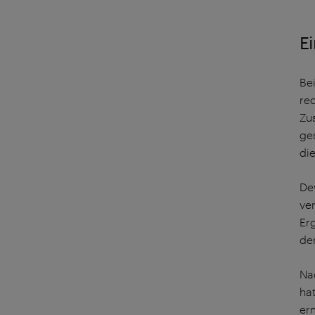
E
Be
re
Zu
ge
di
De
ve
Er
der
Na
hat
er