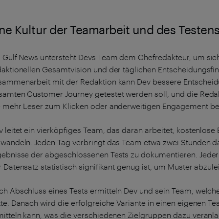
ine Kultur der Teamarbeit und des Testen
i Gulf News untersteht Devs Team dem Chefredakteur, um siche
daktionellen Gesamtvision und der täglichen Entscheidungsfin
sammenarbeit mit der Redaktion kann Dev bessere Entscheid
samten Customer Journey getestet werden soll, und die Redakti
e mehr Leser zum Klicken oder anderweitigen Engagement b
v leitet ein vierköpfiges Team, das daran arbeitet, kostenlos
rwandeln. Jeden Tag verbringt das Team etwa zwei Stunden da
gebnisse der abgeschlossenen Tests zu dokumentieren. Jeder 
 Datensatz statistisch signifikant genug ist, um Muster abzule
ch Abschluss eines Tests ermitteln Dev und sein Team, welch
te. Danach wird die erfolgreiche Variante in einen eigenen Te
mitteln kann, was die verschiedenen Zielgruppen dazu veranlas