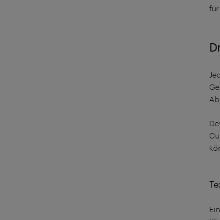
fü
Dr
Je
Ge
Abo
De
Cu
kö
Te
Ei