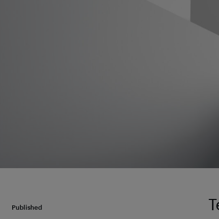
T
Published