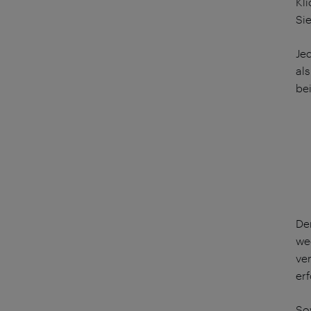
Kl
Si
Je
al
be
Der
we
ver
erf
Sow