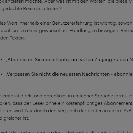
ick anbieten möchte. Aber was ist mit den Worten, die diese 
e gedachte Reise anzutreten?
des Wort innerhalb einer Benutzererfahrung ist wichtig, sowo
s auch um zu einer gewünschten Handlung zu bewegen. Betrac
iden Texten:
„Abonnieren Sie noch heute, um vollen Zugang zu den Na
„Verpassen Sie nicht die neuesten Nachrichten - abonnie
 erste ist direkt und geradlinig, in einfacher Sprache formulie
cken, dass der Leser ohne ein kostenpflichtiges Abonnement 
lieren wird. Nur durch den Vergleich der beiden in einem A/B-
olgreicher ist.
ohl die Textvariationen der einleitenden als auch der Call-to