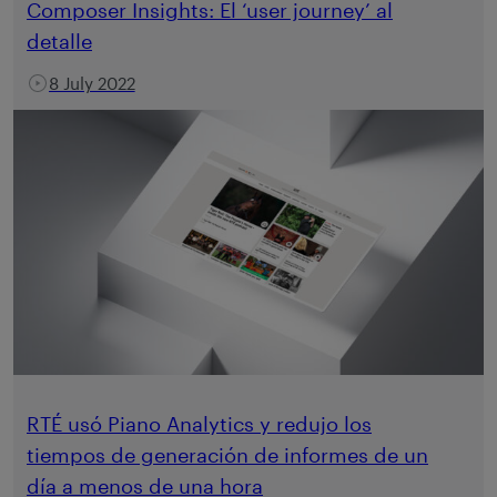
Composer Insights: El ‘user journey’ al
detalle
8 July 2022
RTÉ usó Piano Analytics y redujo los
tiempos de generación de informes de un
día a menos de una hora